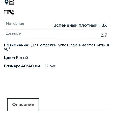
Уголок
наружный
фигурный
Материал
Вспененый плотный ПВХ
40×40
Белый
Длина, м
2,7
2,7м
Назначение:
Для отделки углов, где имеется углы в
90°
Цвет:
Белый
Размер: 40*40
мм —
12 руб
Описание